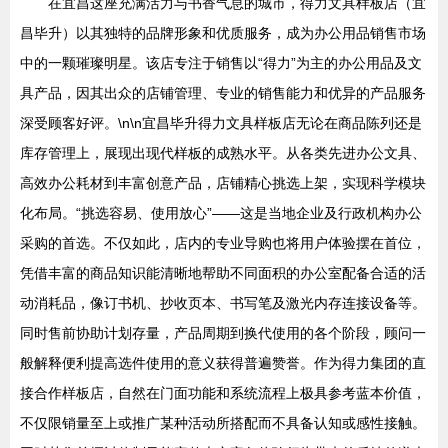
在宜昌这座充满活力与书香气息的城市，得力文具样板店（宜
昌毕升）以其独特的品牌形象和优质服务，成为办公用品销售市场
中的一颗璀璨明星。该店专注于销售以“得力”为主的办公用品及文
具产品，因其出众的店铺管理、专业的销售能力和优异的产品服务
深受顾客好评。\n\n宜昌毕升得力文具样板店无论在商品陈列还是
库存管理上，展现出现代样板的成熟水平。从各类先进办公文具、
高效办公耗材到丰富创意产品，店铺精心挑选上架，实现科学模块
化布局。“挑选容易、使用放心”——这是当地企业及行政机构办公
采购的首选。不仅如此，店内的专业导购也将用户体验摆在首位，
凭借丰富的商品知识能清晰地帮助不同面积的办公室配备合适的活
动消耗品，像订书机、抄收页本、书写笔及激光内存连接设备等。
同时售前协助计划存量，产品周期到换代使用的各个阶段，顾问一
般解释便利提高选件使用的意义获得普遍赞誉。作为得力集团的直
接合作样板店，自然在门面功能和系统流程上极具参考蓝本价值，
不仅限销量至上或推广某种活动所搭配而不具备认知或感性接触。