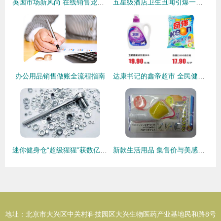
英国市场新风尚 在线销售宠物用品与健身器材的崛起
五星级酒店卫生丑闻引爆一次性用品市场——盘点那些销售量飙升的防护单品
办公用品销售做账全流程指南
达康书记的鑫帝超市 全民健身的时代热忱
迷你健身仓“超级猩猩”获数亿元C轮融资；请何炅做代言的“幸福西饼”获9600万 | 小桔妹播报
新款生活用品 集售价与美感于一身的明星产品
地址：北京市大兴区中关村科技园区大兴生物医药产业基地民和路8号