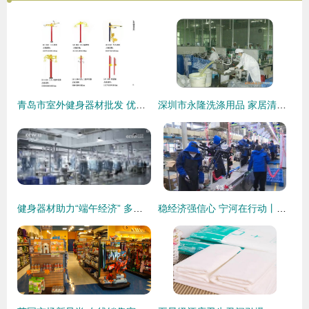
青岛市室外健身器材批发 优选室外路径系列，全民健身新风尚
深圳市永隆洗涤用品 家居清洁的绿色守护者
健身器材助力“端午经济” 多样“+旅游”新样态带来742亿、958亿消费惊喜
稳经济强信心 宁河在行动丨哈啰天津超级工厂 企业车间热火朝天，产品生产快马加鞭，销售用品再攀高峰